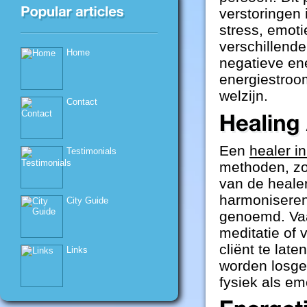
verstoringen
stress, emoti
verschillende
Home
negatieve en
energiestroom
welzijn.
Contact
Een
healer i
Testimonials
methoden, zo
van de healer
harmoniseren
City Guide
genoemd. Vaa
meditatie of 
cliënt te lat
Links
worden losgel
fysiek als em