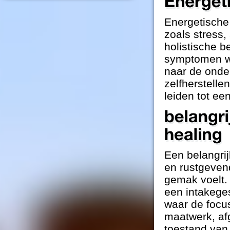
Energetische
zoals stress,
holistische b
symptomen wo
naar de onde
zelfherstell
leiden tot ee
Een belangrij
en rustgevend
gemak voelt.
een intakege
waar de focu
maatwerk, af
toestand van 